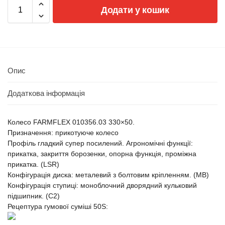
Додати у кошик
Опис
Додаткова інформація
Колесо FARMFLEX 010356.03 330×50.
Призначення: прикотуюче колесо
Профіль гладкий супер посилений. Агрономічні функції:
прикатка, закриття борозенки, опорна функція, проміжна
прикатка. (LSR)
Конфігурація диска: металевий з болтовим кріпленням. (MB)
Конфігурація ступиці: моноблочний дворядний кульковий
підшипник. (C2)
Рецептура гумової суміші 50S: