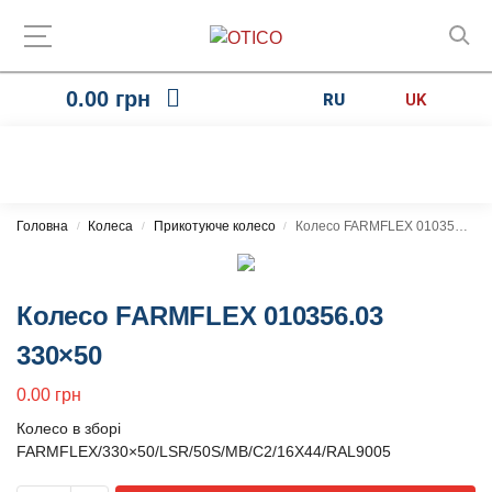
0.00
грн
RU
UK
Головна
Колеса
Прикотуюче колесо
Колесо FARMFLEX 010356.03 330×50
/
/
/
Колесо FARMFLEX 010356.03
330×50
0.00
грн
Колесо в зборі
FARMFLEX/330×50/LSR/50S/MB/C2/16X44/RAL9005