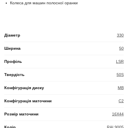
Колеса для машин полосної оранки
Діаметр
330
Ширина
50
Профіль
LSR
Твердість
50S
Конфігурація диску
MB
Конфігурація маточини
C2
Розмір маточини
16X44
Колір
RAL9005