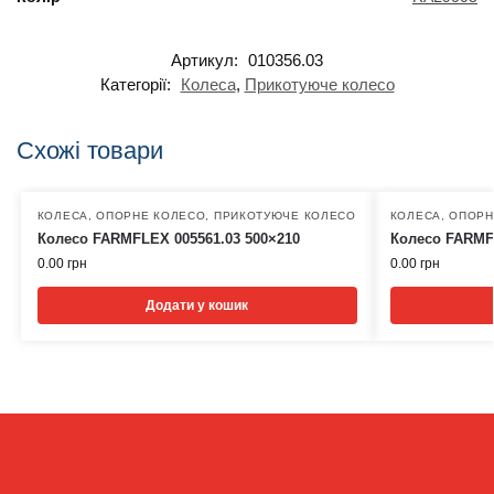
Артикул:
010356.03
Категорії:
Колеса
,
Прикотуюче колесо
Схожі товари
КОЛЕСА
,
ОПОРНЕ КОЛЕСО
,
ПРИКОТУЮЧЕ КОЛЕСО
КОЛЕСА
,
ОПОРН
Колесо FARMFLEX 005561.03 500×210
Колесо FARMFL
0.00
грн
0.00
грн
Додати у кошик