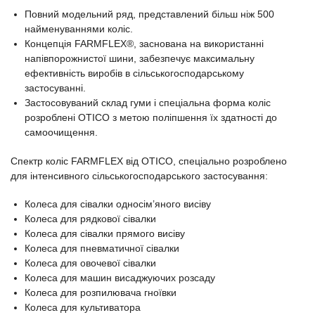
Повний модельний ряд, представлений більш ніж 500
найменуваннями коліс.
Концепція FARMFLEX®, заснована на використанні
напівпорожнистої шини, забезпечує максимальну
ефективність виробів в сільськогосподарському
застосуванні.
Застосовуваний склад гуми і спеціальна форма коліс
розроблені OTICO з метою поліпшення їх здатності до
самоочищення.
Спектр коліс FARMFLEX від OTICO, спеціально розроблено
для інтенсивного сільськогосподарського застосування:
Колеса для сівалки односім’яного висіву
Колеса для рядкової сівалки
Колеса для сівалки прямого висіву
Колеса для пневматичної сівалки
Колеса для овочевої сівалки
Колеса для машин висаджуючих розсаду
Колеса для розпилювача гноївки
Колеса для культиватора