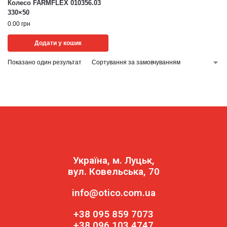
Колесо FARMFLEX 010356.03
330×50
0.00
грн
Додати у кошик
Показано один результат
Україна, м. Луцьк,
вул. Ковельська, 70
info@otico.com.ua
+38 095 859 7073
+38 096 103 4747