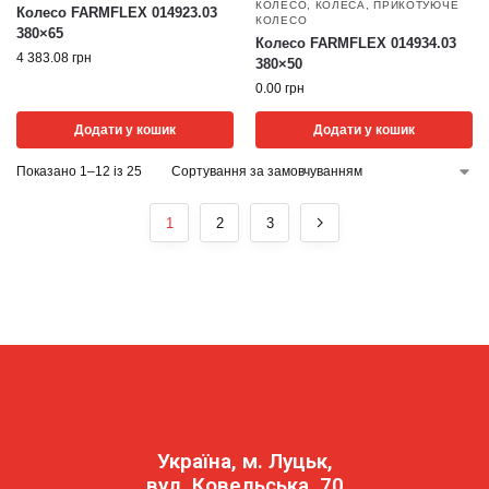
КОЛЕСО
,
КОЛЕСА
,
ПРИКОТУЮЧЕ
Колесо FARMFLEX 014923.03
КОЛЕСО
380×65
Колесо FARMFLEX 014934.03
4 383.08
грн
380×50
0.00
грн
Додати у кошик
Додати у кошик
Показано 1–12 із 25
1
2
3
Україна, м. Луцьк,
вул. Ковельська, 70