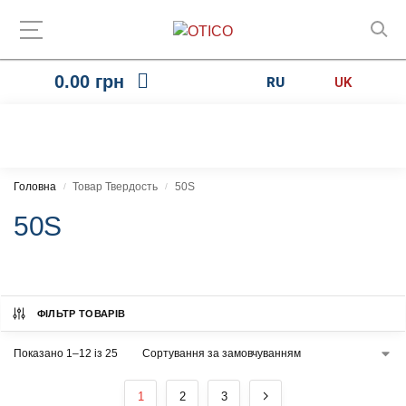
0.00
грн
RU
UK
Головна
Товар Твердость
50S
/
/
50S
ФІЛЬТР ТОВАРІВ
Показано 1–12 із 25
1
2
3