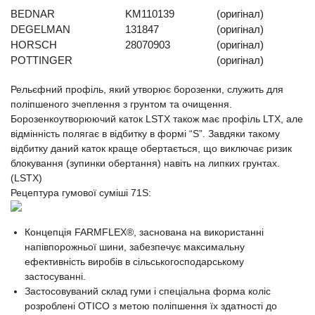
BEDNAR
KM110139
(оригінал)
DEGELMAN
131847
(оригінал)
HORSCH
28070903
(оригінал)
POTTINGER
(оригінал)
Рельєфний профіль, який утворює борозенки, служить для
поліпшеного зчеплення з грунтом та очищення.
Борозенкоутворюючий каток LSTX також має профіль LTX, але
відмінність полягає в відбитку в формі “S”. Завдяки такому
відбитку даний каток краще обертається, що виключає ризик
блокування (зупинки обертання) навіть на липких грунтах.
(LSTX)
Рецептура гумової суміші 71S:
Концепція FARMFLEX®, заснована на використанні
напівпорожньої шини, забезпечує максимальну
ефективність виробів в сільськогосподарському
застосуванні.
Застосовуваний склад гуми і спеціальна форма коліс
розроблені OTICO з метою поліпшення їх здатності до