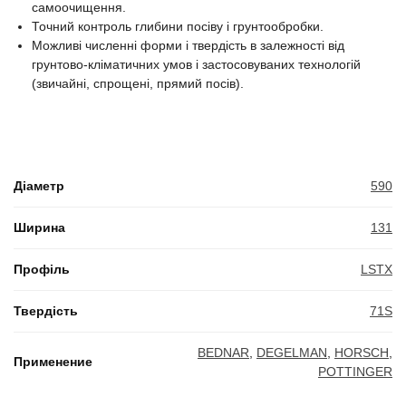
самоочищення.
Точний контроль глибини посіву і грунтообробки.
Можливі численні форми і твердість в залежності від
грунтово-кліматичних умов і застосовуваних технологій
(звичайні, спрощені, прямий посів).
Діаметр
590
Ширина
131
Профіль
LSTX
Твердість
71S
BEDNAR
,
DEGELMAN
,
HORSCH
,
Применение
POTTINGER