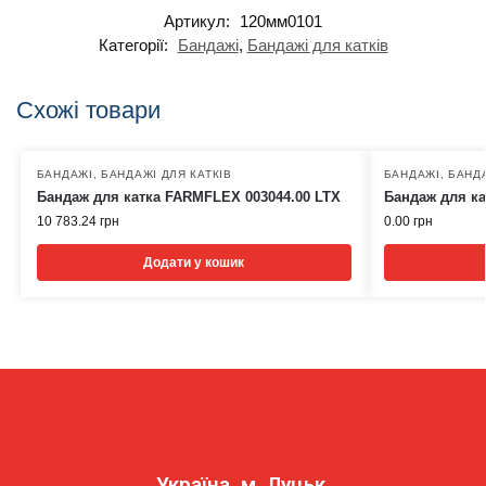
Артикул:
120мм0101
Категорії:
Бандажі
,
Бандажі для катків
Схожі товари
БАНДАЖІ
,
БАНДАЖІ ДЛЯ КАТКІВ
БАНДАЖІ
,
БАНДА
Бандаж для катка FARMFLEX 003044.00 LTX
Бандаж для ка
10 783.24
грн
0.00
грн
Додати у кошик
Україна, м. Луцьк,