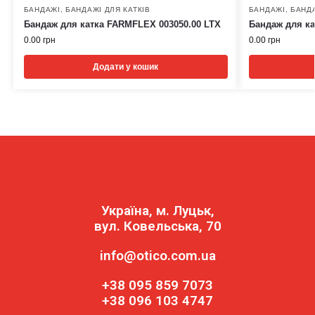
БАНДАЖІ
,
БАНДАЖІ ДЛЯ КАТКІВ
БАНДАЖІ
,
БАНДА
Бандаж для катка FARMFLEX 003050.00 LTX
Бандаж для ка
0.00
грн
0.00
грн
Додати у кошик
Україна, м. Луцьк,
вул. Ковельська, 70
info@otico.com.ua
+38 095 859 7073
+38 096 103 4747