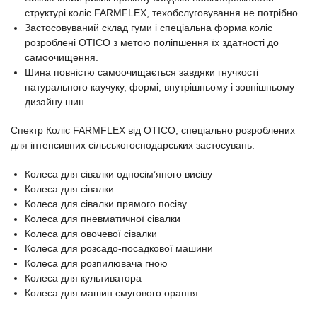
структурі коліс FARMFLEX, техобслуговування не потрібно.
Застосовуваний склад гуми і спеціальна форма коліс
розроблені OTICO з метою поліпшення їх здатності до
самоочищення.
Шина повністю самоочищається завдяки гнучкості
натурального каучуку, формі, внутрішньому і зовнішньому
дизайну шин.
Спектр Коліс FARMFLEX від OTICO, спеціально розроблених
для інтенсивних сільськогосподарських застосувань:
Колеса для сівалки односім’яного висіву
Колеса для сівалки
Колеса для сівалки прямого посіву
Колеса для пневматичної сівалки
Колеса для овочевої сівалки
Колеса для розсадо-посадкової машини
Колеса для розпилювача гною
Колеса для культиватора
Колеса для машин смугового орання