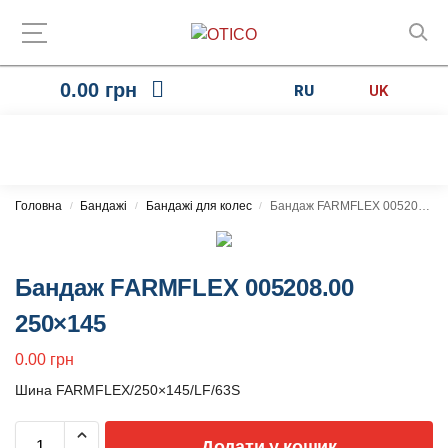
0.00
грн
RU
UK
Головна
Бандажі
Бандажі для колес
Бандаж FARMFLEX 005208.00 250×145
/
/
/
Бандаж FARMFLEX 005208.00
250×145
0.00
грн
Шина FARMFLEX/250×145/LF/63S
Додати у кошик