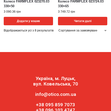
Колесо FARMFLEX 023270.03
Колесо FARMFLEX 023724.03
330×50
330×65
3 090.36
грн
3 749.72
грн
Додати у кошик
Читати далі
Відображаються усі з 8 результатів
Україна, м. Луцьк,
вул. Ковельська, 70
info@otico.com.ua
+38 095 859 7073
+38 096 103 4747