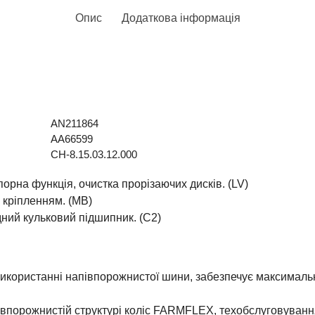
Опис
Додаткова інформація
AN211864
AA66599
СН-8.15.03.12.000
порна функція, очистка прорізаючих дисків. (LV)
 кріпленням. (MB)
ний кульковий підшипник. (C2)
користанні напівпорожнистої шини, забезпечує максимальн
впорожнистій структурі коліс FARMFLEX, техобслуговування