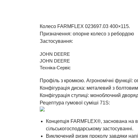
Колесо FARMFLEX 023697.03 400×115.
Призначення: опорне колесо з ребордою
Застосування:
JOHN DEERE
JOHN DEERE
Техніка-Сервіс
Профіль з кромкою. Агрономічні функції: о
Конфігурація диска: металевий з болтовим
Конфігурація ступиці: моноблочний дворяд
Рецептура гумової суміші 71S:
Концепція FARMFLEX®, заснована на ви
сільськогосподарському застосуванні.
Виключений ризик проколу завдяки напі