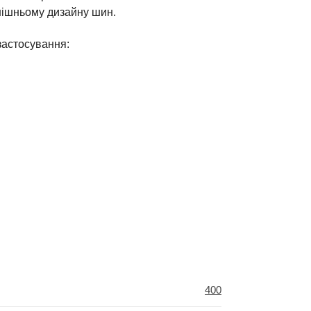
нішньому дизайну шин.
застосування:
400