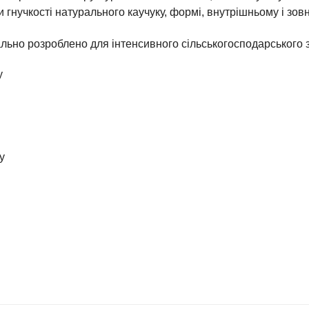
гнучкості натурального каучуку, формі, внутрішньому і зов
льно розроблено для інтенсивного сільськогосподарського 
у
у