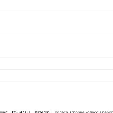
икул:
023697.03
Категорії:
Колеса
,
Опорне колесо з ребо