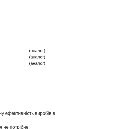
(аналог)
(аналог)
(аналог)
у ефективність виробів в
 не потрібне.