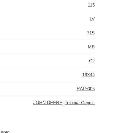
115
LV
71S
MB
C2
16X44
RAL9005
JOHN DEERE
,
Техніка-Сервіс
рдою