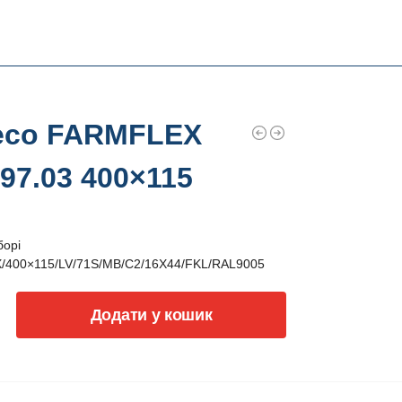
есо FARMFLEX
97.03 400×115
борі
400×115/LV/71S/MB/C2/16X44/FKL/RAL9005
Додати у кошик