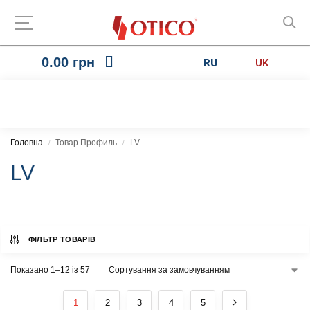
0.00
грн
RU
UK
Головна
Товар Профиль
LV
/
/
LV
ФІЛЬТР ТОВАРІВ
Показано 1–12 із 57
1
2
3
4
5