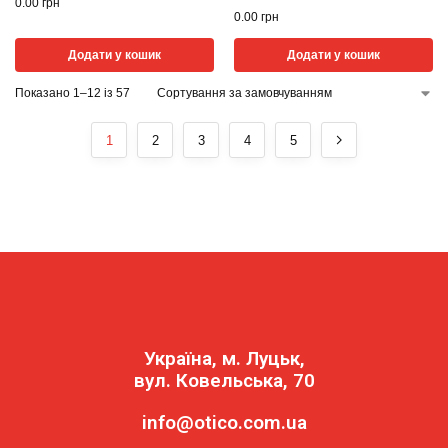
0.00
грн
0.00
грн
Додати у кошик
Додати у кошик
Показано 1–12 із 57
1
2
3
4
5
Україна, м. Луцьк,
вул. Ковельська, 70
info@otico.com.ua