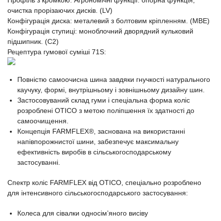
очистка прорізаючих дисків. (LV)
Конфігурація диска: металевий з болтовим кріпленням. (MBE)
Конфігурація ступиці: моноблочний дворядний кульковий
підшипник. (C2)
Рецептура гумової суміші 71S:
Повністю самоочисна шина завдяки гнучкості натурального
каучуку, формі, внутрішньому і зовнішньому дизайну шин.
Застосовуваний склад гуми і спеціальна форма коліс
розроблені OTICO з метою поліпшення їх здатності до
самоочищення.
Концепція FARMFLEX®, заснована на використанні
напівпорожнистої шини, забезпечує максимальну
ефективність виробів в сільськогосподарському
застосуванні.
Спектр коліс FARMFLEX від OTICO, спеціально розроблено
для інтенсивного сільськогосподарського застосування:
Колеса для сівалки односім’яного висіву