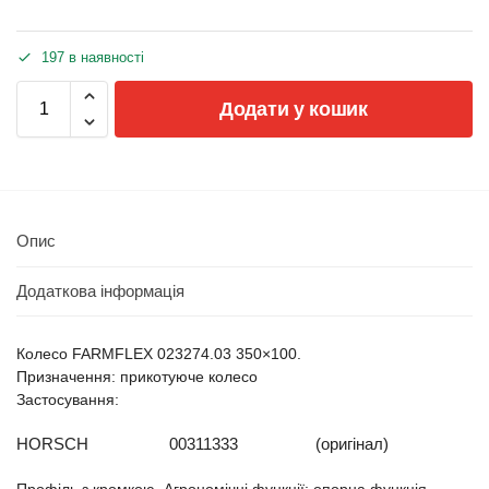
197 в наявності
Додати у кошик
Опис
Додаткова інформація
Колесо FARMFLEX 023274.03 350×100.
Призначення: прикотуюче колесо
Застосування:
HORSCH
00311333
(оригінал)
Профіль з кромкою. Агрономічні функції: опорна функція,