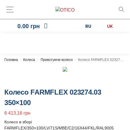
0.00
грн
RU
UK
Головна
Колеса
Прикотуюче колесо
Колесо FARMFLEX 023274.03 350×100
/
/
/
Колесо FARMFLEX 023274.03
350×100
6 413.16
грн
Колесо в зборі
FARMFLEX/350×100/LV/71S/MBE/C2/16X44/FKL/RAL9005