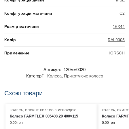
Конфігурація диску
MBE
Конфігурація маточини
C2
Розмір маточини
16X44
Колір
RAL9005
Применение
HORSCH
Артикул:
120мм0020
Категорії:
Колеса
,
Прикотуюче колесо
Схожі товари
КОЛЕСА
,
ОПОРНЕ КОЛЕСО З РЕБОРДОЮ
КОЛЕСА
,
ПРИКО
Колесо FARMFLEX 005498.20 400×115
Колесо FARMFL
0.00
грн
0.00
грн