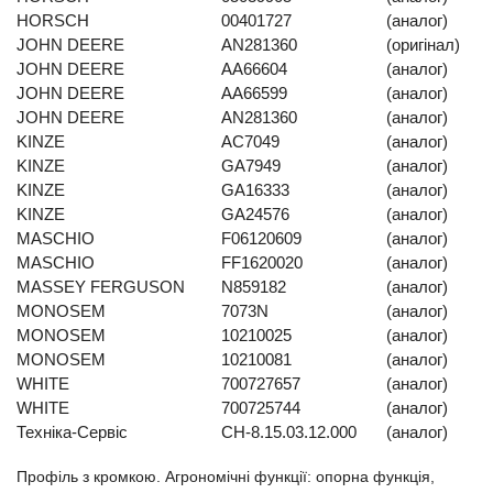
HORSCH
00401727
(аналог)
JOHN DEERE
AN281360
(оригінал)
JOHN DEERE
AA66604
(аналог)
JOHN DEERE
AA66599
(аналог)
JOHN DEERE
AN281360
(аналог)
KINZE
AC7049
(аналог)
KINZE
GA7949
(аналог)
KINZE
GA16333
(аналог)
KINZE
GA24576
(аналог)
MASCHIO
F06120609
(аналог)
MASCHIO
FF1620020
(аналог)
MASSEY FERGUSON
N859182
(аналог)
MONOSEM
7073N
(аналог)
MONOSEM
10210025
(аналог)
MONOSEM
10210081
(аналог)
WHITE
700727657
(аналог)
WHITE
700725744
(аналог)
Техніка-Сервіс
СН-8.15.03.12.000
(аналог)
Профіль з кромкою. Агрономічні функції: опорна функція,