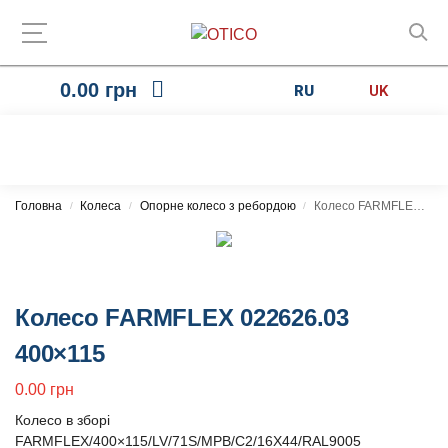
0.00
грн
RU
UK
Головна
Колеса
Опорне колесо з ребордою
Колесо FARMFLEX 022626.03 400×115
/
/
/
Колесо FARMFLEX 022626.03
400×115
0.00
грн
Колесо в зборі
FARMFLEX/400×115/LV/71S/MPB/C2/16X44/RAL9005