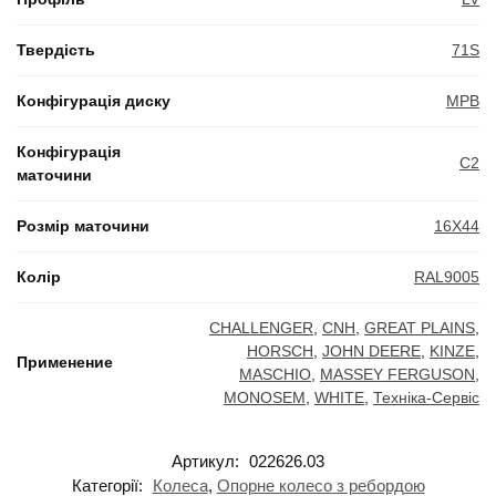
Твердість
71S
Конфігурація диску
MPB
Конфігурація
C2
маточини
Розмір маточини
16X44
Колір
RAL9005
CHALLENGER
,
CNH
,
GREAT PLAINS
,
HORSCH
,
JOHN DEERE
,
KINZE
,
Применение
MASCHIO
,
MASSEY FERGUSON
,
MONOSEM
,
WHITE
,
Техніка-Сервіс
Артикул:
022626.03
Категорії:
Колеса
,
Опорне колесо з ребордою