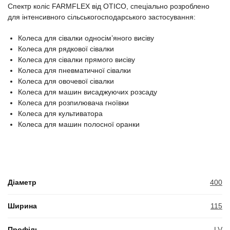
Спектр коліс FARMFLEX від OTICO, спеціально розроблено
для інтенсивного сільськогосподарського застосування:
Колеса для сівалки односім’яного висіву
Колеса для рядкової сівалки
Колеса для сівалки прямого висіву
Колеса для пневматичної сівалки
Колеса для овочевої сівалки
Колеса для машин висаджуючих розсаду
Колеса для розпилювача гноївки
Колеса для культиватора
Колеса для машин полосної оранки
Діаметр
400
Ширина
115
Профіль
LV