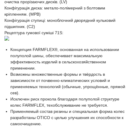
очистка прорізаючих дисків. (LV)
Конфігурація диска: метало-полімерний з болтовим
кріпленням. (MPB)
Конфігурація ступиці: моноблочний дворядний кульковий
підшипник. (C2)
Рецептура гумової суміші 71S:
Концепция FARMFLEX®, основанная на использовании
полуполой шины, обеспечивает максимальную
эффективность изделий в сельскохозяйственном
применении.
Возможны множественные формы и твёрдость в
зависимости от почвенно-климатических условий и
применяемых технологий (обычные, упрощённые, прямой
сев).
Исключен риск прокола благодаря полуполой структуре
колес FARMFLEX, техобслуживание не требуется.
Применяемый состав резины и специальная форма колес
разработаны OTICO с целью улучшения их способности к
самоочищению.