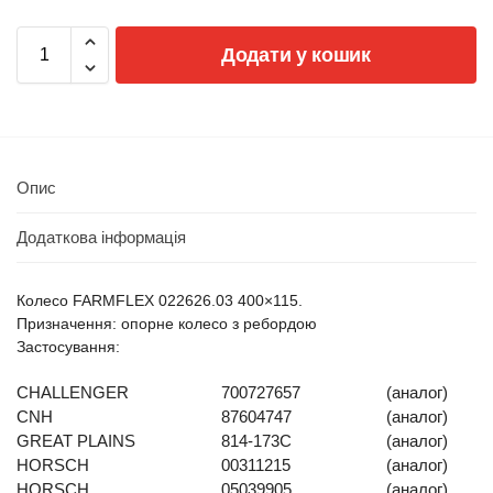
Додати у кошик
Опис
Додаткова інформація
Колесо FARMFLEX 022626.03 400×115.
Призначення: опорне колесо з ребордою
Застосування:
CHALLENGER
700727657
(аналог)
CNH
87604747
(аналог)
GREAT PLAINS
814-173C
(аналог)
HORSCH
00311215
(аналог)
HORSCH
05039905
(аналог)