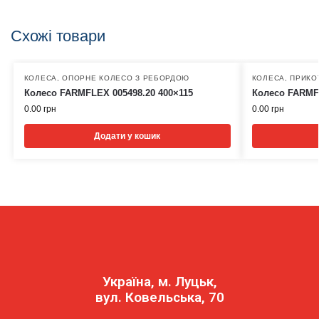
Схожі товари
КОЛЕСА
,
ОПОРНЕ КОЛЕСО З РЕБОРДОЮ
КОЛЕСА
,
ПРИКО
Колесо FARMFLEX 005498.20 400×115
Колесо FARMFL
0.00
грн
0.00
грн
Додати у кошик
Україна, м. Луцьк,
вул. Ковельська, 70