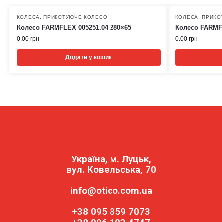
КОЛЕСА
,
ПРИКОТУЮЧЕ КОЛЕСО
КОЛЕСА
,
ПРИКО
Колесо FARMFLEX 005251.04 280×65
Колесо FARMFL
0.00
грн
0.00
грн
Додати у кошик
Україна, м. Луцьк,
вул. Ковельська, 70
info@otico.com.ua
+38 095 859 7073