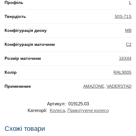
Профіль
L
Твердість
50S-71S
Конфігурація диску
MB
Конфігурація маточини
C2
Розмір маточини
16X44
Колір
RAL9005
Применение
AMAZONE
,
VADERSTAD
Артикул:
019125.03
Категорії:
Колеса
,
Прикотуюче колесо
Схожі товари