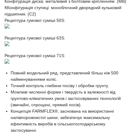
Конфігурація диска: металевий з болтовим кріпленням. (MB)
ККонфігурація ступиці: моноблочний дворядний кульковий
підшипник. (C2)
Рецептура гумової суміші 50S:
Рецептура гумової суміші 63S:
Рецептура гумової суміші 71S:
Повний модельний ряд, представлений більш ніж 500
найменуваннями коліс.
Точний контроль глибини посіву і обробки грунту.
Можливі численні форми і твердість в залежності від
грунтово-кліматичних умов і застосовуваних технологій
(звичайні, спрощені, прямий посів).
Концепція FARMFLEX®, заснована на використанні
напівпорожнистої шини, забезпечує максимальну
ефективність виробів в сільськогосподарському
застосуванні.