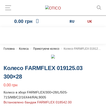
0.00
грн
RU
UK
Головна
Колеса
Прикотуюче колесо
Колесо FARMFLEX 019125.03 300×28
/
/
/
Колесо FARMFLEX 019125.03
300×28
0.00
грн
Колесо в зборі FARMFLEX/300×28/L/50S-
71S/MB/C2/16X44/RAL9005
Встановлено бандаж FARMFLEX 018542.00