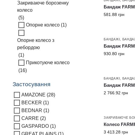
Закриваюче борозенку
Бандаж FARMF
колесо
581.88
грн
(5)
Опорне колесо
(1)
БАНДАЖІ
,
БАНДА
Опорне колесо з
Бандаж FARMF
ребордою
930.80
грн
(1)
Прикотуюче колесо
(16)
БАНДАЖІ
,
БАНДА
Застосування
Бандаж FARMF
2 766.92
грн
AMAZONE
(28)
BECKER
(1)
BEDNAR
(1)
ЗАКРИВАЮЧЕ БО
CARRE
(2)
Колесо FARMF
GASPARDO
(1)
3 413.28
грн
GREAT PLAINS
(1)