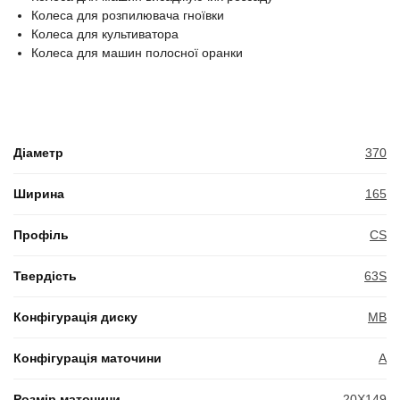
Колеса для розпилювача гноївки
Колеса для культиватора
Колеса для машин полосної оранки
Діаметр
370
Ширина
165
Профіль
CS
Твердість
63S
Конфігурація диску
MB
Конфігурація маточини
A
Розмір маточини
20X149