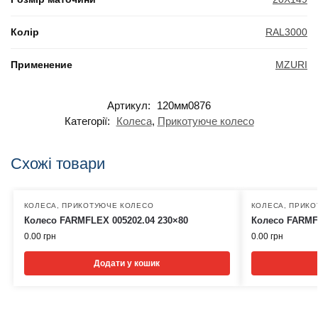
Колір
RAL3000
Применение
MZURI
Артикул:
120мм0876
Категорії:
Колеса
,
Прикотуюче колесо
Схожі товари
КОЛЕСА
,
ПРИКОТУЮЧЕ КОЛЕСО
КОЛЕСА
,
ПРИКО
Колесо FARMFLEX 005202.04 230×80
Колесо FARMFL
0.00
грн
0.00
грн
Додати у кошик