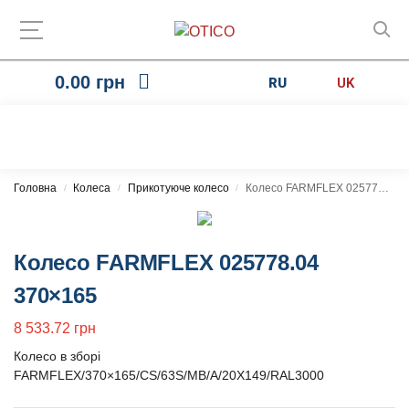
0.00
грн
RU
UK
Головна
Колеса
Прикотуюче колесо
Колесо FARMFLEX 025778.04 370×165
/
/
/
Колесо FARMFLEX 025778.04
370×165
8 533.72
грн
Колесо в зборі
FARMFLEX/370×165/CS/63S/MB/A/20X149/RAL3000