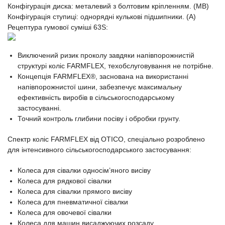
Конфігурація диска: металевий з болтовим кріпленням. (MB)
Конфігурація ступиці: однорядні кулькові підшипники. (A)
Рецептура гумової суміші 63S:
Виключений ризик проколу завдяки напівпорожнистій
структурі коліс FARMFLEX, техобслуговування не потрібне.
Концепція FARMFLEX®, заснована на використанні
напівпорожнистої шини, забезпечує максимальну
ефективність виробів в сільськогосподарському
застосуванні.
Точний контроль глибини посіву і обробки грунту.
Спектр коліс FARMFLEX від OTICO, спеціально розроблено
для інтенсивного сільськогосподарського застосування:
Колеса для сівалки односім’яного висіву
Колеса для рядкової сівалки
Колеса для сівалки прямого висіву
Колеса для пневматичної сівалки
Колеса для овочевої сівалки
Колеса для машин висаджуючих розсаду