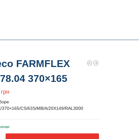
есо FARMFLEX
78.04 370×165
2
грн
сборе
370×165/CS/63S/MB/A/20X149/RAL3000
личии