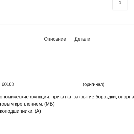
Описание
Детали
60108
(оригинал)
номические функции: прикатка, закрытие бороздки, опорна
лтовым креплением. (MB)
коподшипники. (A)