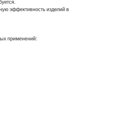
буется.
ную эффективность изделий в
ных применений: