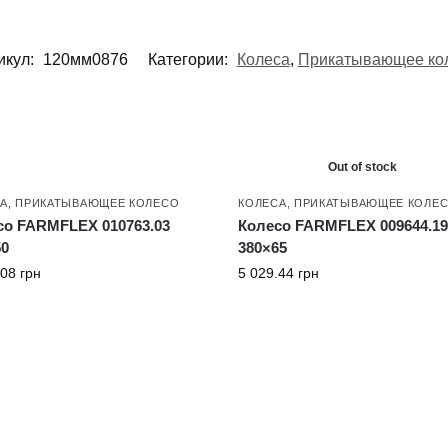
икул:
120мм0876
Категории:
Колеса
,
Прикатывающее ко
Out of stock
А
,
ПРИКАТЫВАЮЩЕЕ КОЛЕСО
КОЛЕСА
,
ПРИКАТЫВАЮЩЕЕ КОЛЕ
со FARMFLEX 010763.03
Колесо FARMFLEX 009644.1
50
380×65
.08
грн
5 029.44
грн