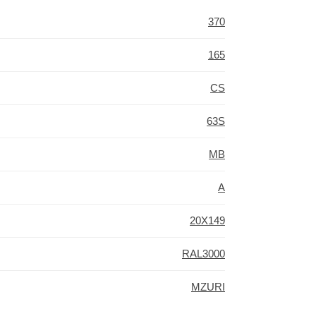
370
165
CS
63S
MB
A
20X149
RAL3000
MZURI