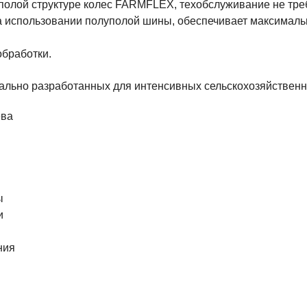
полой структуре колес FARMFLEX, техобслуживание не тре
использовании полуполой шины, обеспечивает максималь
обработки.
ально разработанных для интенсивных сельскохозяйствен
ева
ы
и
ния