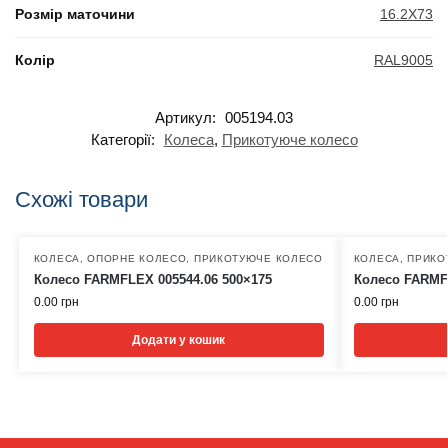
Розмір маточини
16.2X73
Колір
RAL9005
Артикул:
005194.03
Категорії:
Колеса
,
Прикотуюче колесо
Схожі товари
КОЛЕСА
,
ОПОРНЕ КОЛЕСО
,
ПРИКОТУЮЧЕ КОЛЕСО
КОЛЕСА
,
ПРИКО
Колесо FARMFLEX 005544.06 500×175
Колесо FARMFL
0.00
грн
0.00
грн
Додати у кошик