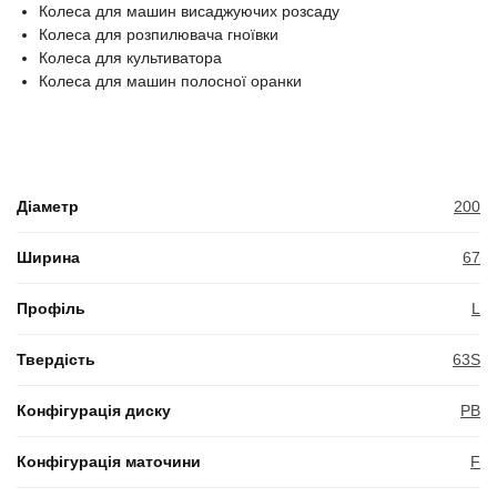
Колеса для машин висаджуючих розсаду
Колеса для розпилювача гноївки
Колеса для культиватора
Колеса для машин полосної оранки
Діаметр
200
Ширина
67
Профіль
L
Твердість
63S
Конфігурація диску
PB
Конфігурація маточини
F