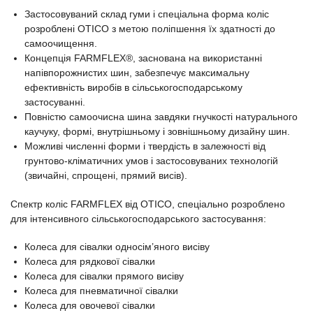
Застосовуваний склад гуми і спеціальна форма коліс
розроблені OTICO з метою поліпшення їх здатності до
самоочищення.
Концепція FARMFLEX®, заснована на використанні
напівпорожнистих шин, забезпечує максимальну
ефективність виробів в сільськогосподарському
застосуванні.
Повністю самоочисна шина завдяки гнучкості натурального
каучуку, формі, внутрішньому і зовнішньому дизайну шин.
Можливі численні форми і твердість в залежності від
грунтово-кліматичних умов і застосовуваних технологій
(звичайні, спрощені, прямий висів).
Спектр коліс FARMFLEX від OTICO, спеціально розроблено
для інтенсивного сільськогосподарського застосування:
Колеса для сівалки односім’яного висіву
Колеса для рядкової сівалки
Колеса для сівалки прямого висіву
Колеса для пневматичної сівалки
Колеса для овочевої сівалки