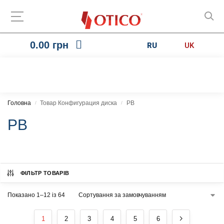
0.00
грн
RU
UK
Головна
Товар Конфигурация диска
PB
/
/
PB
ФІЛЬТР ТОВАРІВ
Показано 1–12 із 64
1
2
3
4
5
6