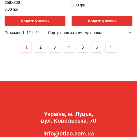
250×200
0.00
грн
0.00
грн
Додати у кошик
Додати у кошик
Показано 1–12 із 64
1
2
3
4
5
6
Україна, м. Луцьк,
вул. Ковельська, 70
info@otico.com.ua