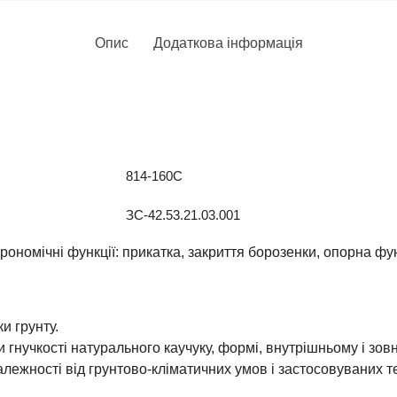
Опис
Додаткова інформація
814-160C
ЗС-42.53.21.03.001
ономічні функції: прикатка, закриття борозенки, опорна фун
и грунту.
гнучкості натурального каучуку, формі, внутрішньому і зов
алежності від грунтово-кліматичних умов і застосовуваних т