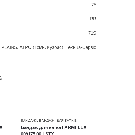
75
LRB
71S
 PLAINS
,
АГРО (Томь, Кузбас)
,
Техніка-Сервіс
с
БАНДАЖІ
,
БАНДАЖІ ДЛЯ КАТКІВ
X
Бандаж для катка FARMFLEX
009175.00 LSTX