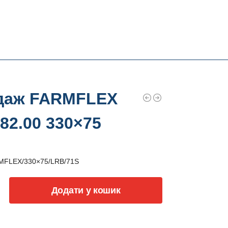
даж FARMFLEX
82.00 330×75
MFLEX/330×75/LRB/71S
Додати у кошик