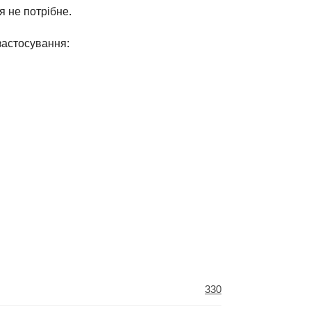
 не потрібне.
застосування:
330