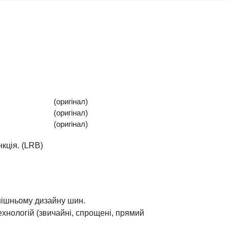
(оригінал)
(оригінал)
(оригінал)
кція. (LRB)
нішньому дизайну шин.
ехнологій (звичайні, спрощені, прямий