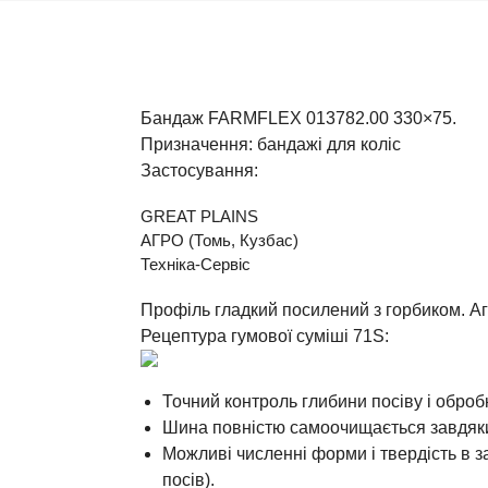
Бандаж FARMFLEX 013782.00 330×75.
Призначення: бандажі для коліс
Застосування:
GREAT PLAINS
АГРО (Томь, Кузбас)
Техніка-Сервіс
Профіль гладкий посилений з горбиком. Агр
Рецептура гумової суміші 71S:
Точний контроль глибини посіву і обробк
Шина повністю самоочищається завдяки 
Можливі численні форми і твердість в з
посів).