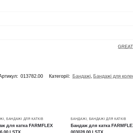
GREAT
Артикул:
013782.00
Категорії:
Бандажі
,
Бандажі для коле
ЖІ
,
БАНДАЖІ ДЛЯ КАТКІВ
БАНДАЖІ
,
БАНДАЖІ ДЛЯ КАТКІВ
аж для катка FARMFLEX
Бандаж для катка FARMFLE
6.00 LSTX
003028.00 LSTX