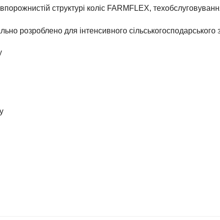
впорожнистій структурі коліс FARMFLEX, техобслуговування
льно розроблено для інтенсивного сільськогосподарського 
у
у