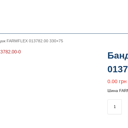
даж FARMFLEX 013782.00 330×75
Бан
0137
0.00
грн
Шина FAR