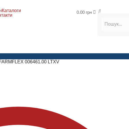
н
Каталоги
0.00
грн
нтакти
 FARMFLEX 006461.00 LTXV