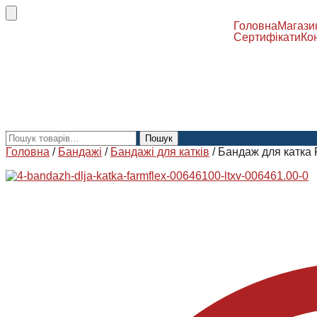
Головна
Магази
Сертифікати
Ко
Пошук
Головна
/
Бандажі
/
Бандажі для катків
/
Бандаж для катка