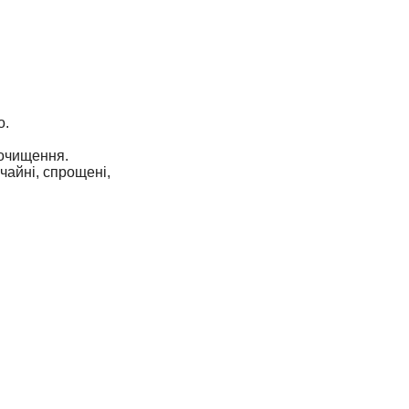
о.
оочищення.
чайні, спрощені,