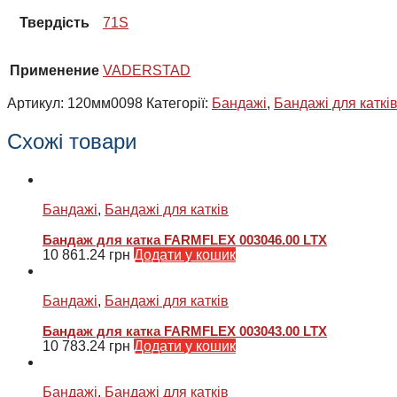
Твердість
71S
Применение
VADERSTAD
Артикул:
120мм0098
Категорії:
Бандажі
,
Бандажі для каткі
Схожі товари
Бандажі
,
Бандажі для катків
Бандаж для катка FARMFLEX 003046.00 LTX
10 861.24
грн
Додати у кошик
Бандажі
,
Бандажі для катків
Бандаж для катка FARMFLEX 003043.00 LTX
10 783.24
грн
Додати у кошик
Бандажі
,
Бандажі для катків