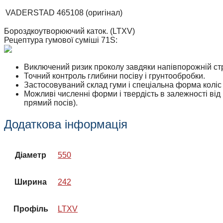
VADERSTAD
465108
(оригінал)
Бороздкоутворюючий каток. (LTXV)
Рецептура гумової суміші 71S:
Виключений ризик проколу завдяки напівпорожній ст
Точний контроль глибини посіву і грунтообробки.
Застосовуваний склад гуми і спеціальна форма коліс
Можливі численні форми і твердість в залежності від 
прямий посів).
Додаткова інформація
Діаметр
550
Ширина
242
Профіль
LTXV