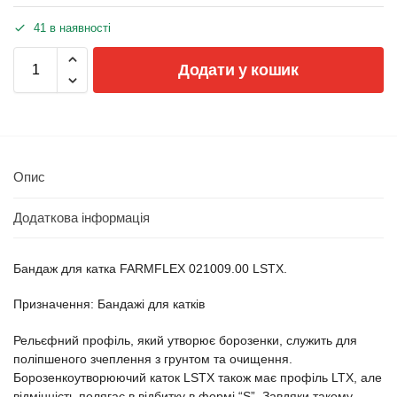
41 в наявності
Додати у кошик
Опис
Додаткова інформація
Бандаж для катка FARMFLEX 021009.00 LSTX.
Призначення: Бандажі для катків
Рельєфний профіль, який утворює борозенки, служить для
поліпшеного зчеплення з грунтом та очищення.
Борозенкоутворюючий каток LSTX також має профіль LTX, але
відмінність полягає в відбитку в формі “S”. Завдяки такому