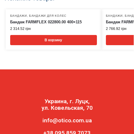
БАНДАЖИ
,
БАНДАЖИ ДЛЯ КОЛЕС
БАНДАЖИ
,
БАНД
Бандаж FARMFLEX 022800.00 400×115
Бандаж FARMF
2 314.52
грн
2 766.92
грн
В корзину
Украина, г. Луцк,
ул. Ковельская, 70
info@otico.com.ua
+38 095 859 7073