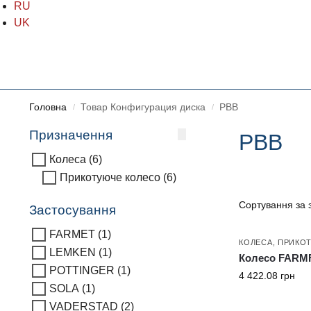
RU
UK
Головна
Товар Конфигурация диска
PBB
/
/
Призначення
PBB
Колеса
(6)
Прикотуюче колесо
(6)
Застосування
FARMET
(1)
КОЛЕСА
,
ПРИКО
LEMKEN
(1)
Колесо FARMF
POTTINGER
(1)
4 422.08
грн
SOLA
(1)
VADERSTAD
(2)