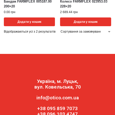
Бандаж FARMFLEX 005187.00
Колесо FARMFLEX 023953.03
200×20
228×20
0.00
грн
2 689.44
грн
Додати у кошик
Додати у кошик
Відображаються усі з 2 результатів
Україна, м. Луцьк,
вул. Ковельська, 70
info@otico.com.ua
+38 095 859 7073
+38 096 103 4747