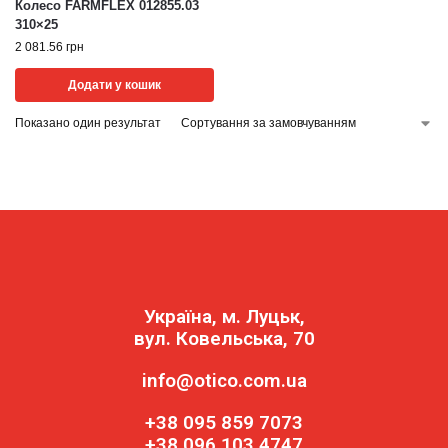
Колесо FARMFLEX 012855.03
310×25
2 081.56
грн
Додати у кошик
Показано один результат
Україна, м. Луцьк,
вул. Ковельська, 70
info@otico.com.ua
+38 095 859 7073
+38 096 103 4747