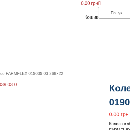
0.00
грн
Кошик
есо FARMFLEX 019039.03 268×22
Кол
0190
0.00
грн
Колесо в з
FARMFLEX/