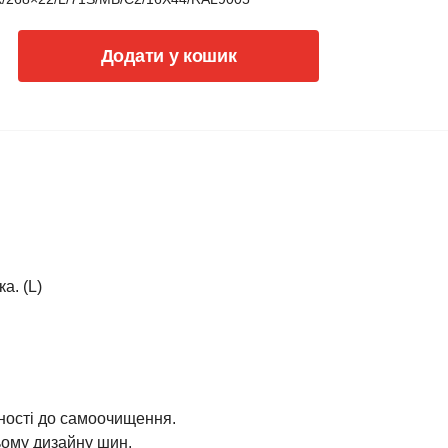
Додати у кошик
а. (L)
тності до самоочищення.
ьому дизайну шин.