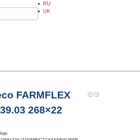
RU
UK
есо FARMFLEX
39.03 268×22
борі
268×22/L/71S/MB/C2/16X44/RAL9005