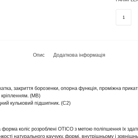
Опис
Додаткова інформація
катка, закриття борозенки, опорна функція, проміжна прикатк
 кріпленням. (MB)
ний кульковий підшипник. (C2)
а форма коліс розроблені OTICO з метою поліпшення їх зда
кості натурального каучуку, формі, внутрішньому і зовнішн