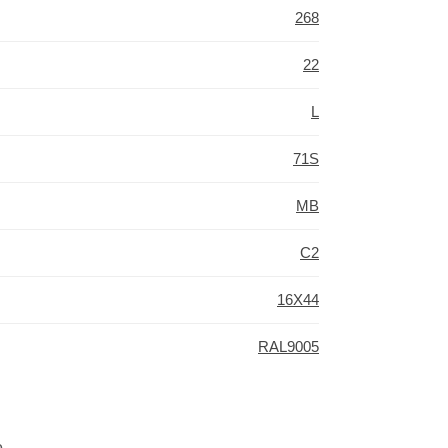
268
22
L
71S
MB
C2
16X44
RAL9005
о