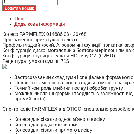
Колесо
FARMFLEX
Додати у кошик
014686.03
420x68
Опис
кількість
Додаткова інформація
Колесо FARMFLEX 014686.03 420×68.
Призначення: прикотуюче колесо
Профіль гладкий косий. Агрономічні функції: прикатка, зак
Конфігурація диска: металевий з болтовим кріпленням на 
Конфігурація ступиці: ступиця HD типу C2. (C2HD)
Рецептура гумової суміші 71S:
Застосовуваний склад гуми і спеціальна форма коліс
Повністю самоочисна шина завдяки гнучкості натурал
Точний контроль глибини посіву і обробки грунту.
Можливі численні форми і твердість в залежності від 
прямий посів).
Спектр коліс FARMFLEX від OTICO, спеціально розроблено
Колеса для сівалки односім’яного висіву
Колеса для рядкової сівалки
Колеса для сівалки прямого висіву