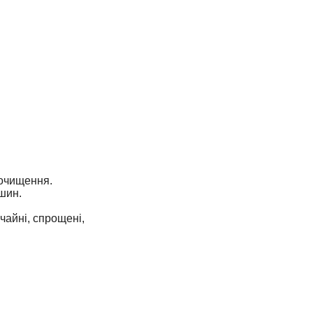
оочищення.
шин.
чайні, спрощені,