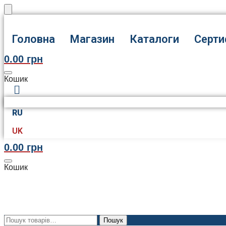
Skip
Skip
to
to
navigation
content
Головна
Магазин
Каталоги
Серти
0.00
грн
Кошик
RU
UK
0.00
грн
Кошик
Шукати:
Пошук