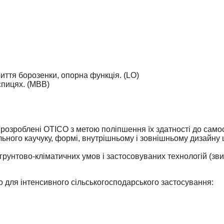
риття борозенки, опорна функція. (LO)
спицях. (MBB)
 розроблені OTICO з метою поліпшення їх здатності до сам
ьного каучуку, формі, внутрішньому і зовнішньому дизайну 
грунтово-кліматичних умов і застосовуваних технологій (зви
 для інтенсивного сільськогосподарського застосування: