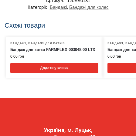
Артикул:
120мм0131
Категорії:
Бандажі
,
Бандажі для колес
Схожі товари
БАНДАЖІ
,
БАНДАЖІ ДЛЯ КАТКІВ
БАНДАЖІ
,
БАНДА
Бандаж для катка FARMFLEX 003048.00 LTX
Бандаж для ка
0.00
грн
0.00
грн
Додати у кошик
Україна, м. Луцьк,