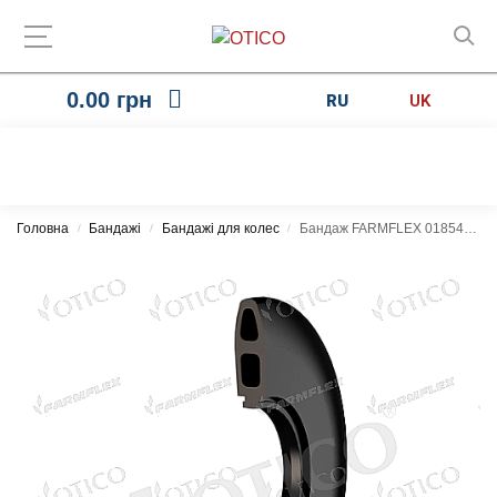
0.00
грн
RU
UK
Головна
Бандажі
Бандажі для колес
Бандаж FARMFLEX 018542.00 300×28
/
/
/