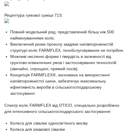
Рецептура гумової суміші 71S:
Повний модельний ряд, представлений більш ніж 500
найменуваннями коліс.
Виключений ризик проколу завдяки напівпорожнистій
структурі коліс FARMFLEX, техобслуговування не потрібне.
Можливі численні форми і твердість в залежності від
грунтово-кліматичних умов і застосовуваних технологій
(звичайні, спрощені, прямий посів).
Концепція FARMFLEX®, заснована на використанні
напівпорожнистої шини, забезпечує максимальну
ефективність виробів в сільськогосподарському
застосуванні.
Спектр коліс FARMFLEX від OTICO, спеціально розроблено
для інтенсивного сільськогосподарського застосування:
Колеса для сівалки односім’яного висіву
Колеса для рядкової сівалки