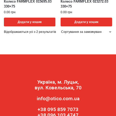
Колесо FARMFLEX 015695.03
Колесо FARMFLEX 023272.03
330×75
330×75
0.00
грн
0.00
грн
Додати у кошик
Додати у кошик
Відображаються усі з 2 результатів
Україна, м. Луцьк,
вул. Ковельська, 70
info@otico.com.ua
+38 095 859 7073
+38 096 103 4747