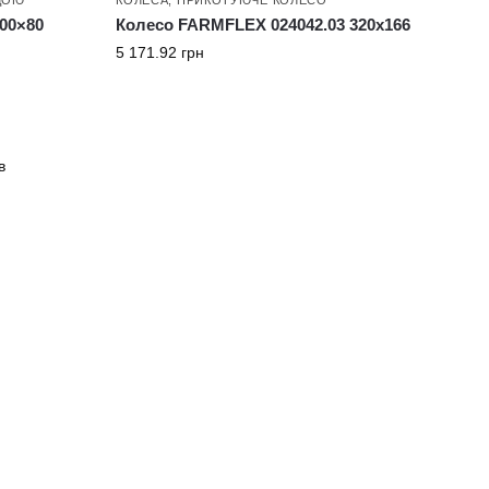
00×80
Колесо FARMFLEX 024042.03 320х166
5 171.92
грн
в