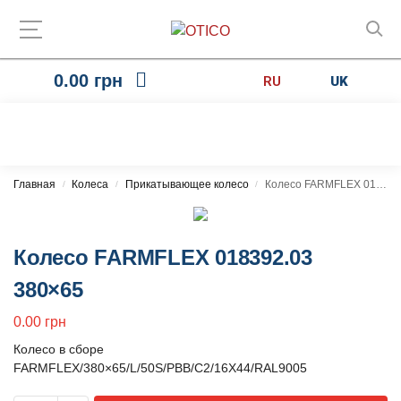
0.00
грн
RU
UK
Главная
Колеса
Прикатывающее колесо
Колесо FARMFLEX 018392.03 380×65
/
/
/
Колесо FARMFLEX 018392.03
380×65
0.00
грн
Колесо в сборе
FARMFLEX/380×65/L/50S/PBB/C2/16X44/RAL9005