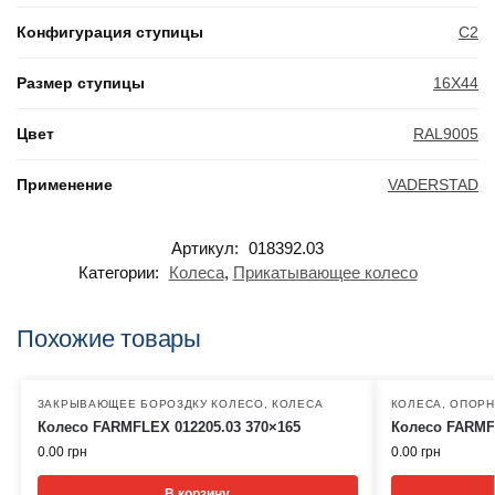
Конфигурация ступицы
C2
Размер ступицы
16X44
Цвет
RAL9005
Применение
VADERSTAD
Артикул:
018392.03
Категории:
Колеса
,
Прикатывающее колесо
Похожие товары
ЗАКРЫВАЮЩЕЕ БОРОЗДКУ КОЛЕСО
,
КОЛЕСА
КОЛЕСА
,
ОПОРН
Колесо FARMFLEX 012205.03 370×165
Колесо FARMFL
0.00
грн
0.00
грн
В корзину