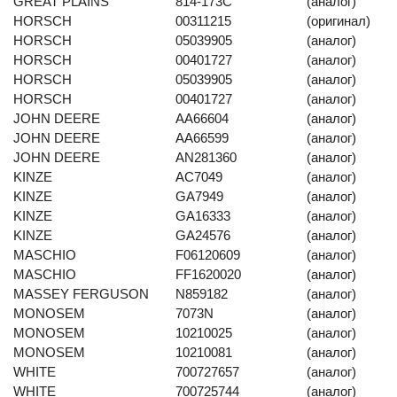
GREAT PLAINS
814-173C
(аналог)
HORSCH
00311215
(оригинал)
HORSCH
05039905
(аналог)
HORSCH
00401727
(аналог)
HORSCH
05039905
(аналог)
HORSCH
00401727
(аналог)
JOHN DEERE
AA66604
(аналог)
JOHN DEERE
AA66599
(аналог)
JOHN DEERE
AN281360
(аналог)
KINZE
AC7049
(аналог)
KINZE
GA7949
(аналог)
KINZE
GA16333
(аналог)
KINZE
GA24576
(аналог)
MASCHIO
F06120609
(аналог)
MASCHIO
FF1620020
(аналог)
MASSEY FERGUSON
N859182
(аналог)
MONOSEM
7073N
(аналог)
MONOSEM
10210025
(аналог)
MONOSEM
10210081
(аналог)
WHITE
700727657
(аналог)
WHITE
700725744
(аналог)