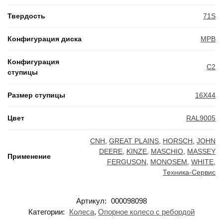
Твердость
71S
Конфигурация диска
MPB
Конфигурация
C2
ступицы
Размер ступицы
16X44
Цвет
RAL9005
CNH
,
GREAT PLAINS
,
HORSCH
,
JOHN
DEERE
,
KINZE
,
MASCHIO
,
MASSEY
Применение
FERGUSON
,
MONOSEM
,
WHITE
,
Техника-Сервис
Артикул:
000098098
Категории:
Колеса
,
Опорное колесо с ребордой