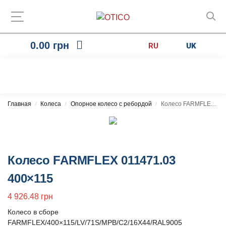
0.00
грн
RU
UK
Главная
Колеса
Опорное колесо с ребордой
Колесо FARMFLEX 011471.03 400×115
/
/
/
Колесо FARMFLEX 011471.03
400×115
4 926.48
грн
Колесо в сборе
FARMFLEX/400×115/LV/71S/MPB/C2/16X44/RAL9005