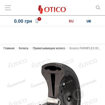
0
0.00
грн
RU
UK
Главная
Колеса
Прикатывающее колесо
Колесо FARMFLEX 008341.03 300×100
/
/
/