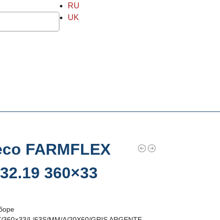
RU
UK
есо FARMFLEX
32.19 360×33
сборе
/360×33/L/63S/MM/A/20X60/GRIS ARGENTE