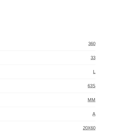
360
33
L
63S
MM
A
20X60