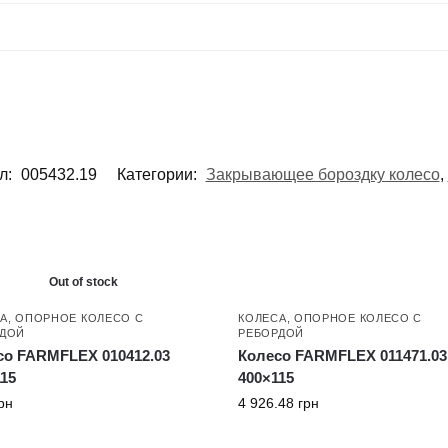
л:
005432.19
Категории:
Закрывающее бороздку колесо
,
Out of stock
А
,
ОПОРНОЕ КОЛЕСО С
КОЛЕСА
,
ОПОРНОЕ КОЛЕСО С
РДОЙ
РЕБОРДОЙ
со FARMFLEX 010412.03
Колесо FARMFLEX 011471.03
15
400×115
рн
4 926.48
грн