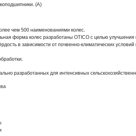
коподшипники. (A)
олее чем 500 наименованиями колес.
ьная форма колес разработаны OTICO с целью улучшения 
дость в зависимости от почвенно-климатических условий 
обработки.
ально разработанных для интенсивных сельскохозяйствен
ева
ы
и