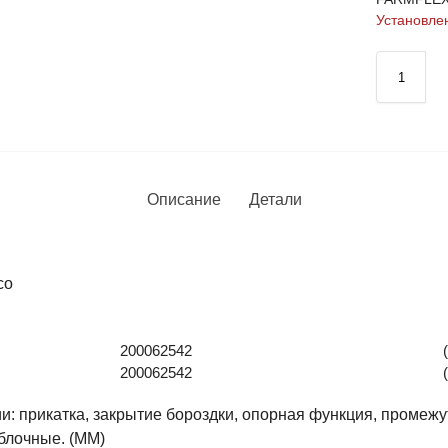
Установле
Описание
Детали
со
200062542
200062542
: прикатка, закрытие бороздки, опорная функция, промежут
блочные. (MM)