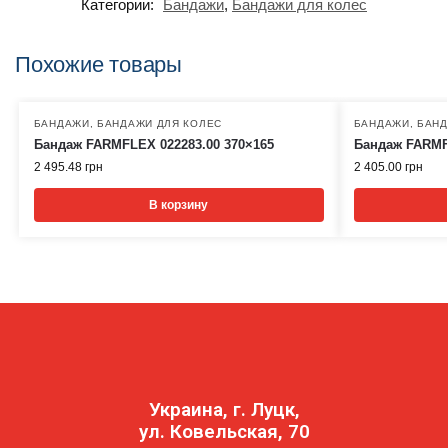
Категории:
Бандажи
,
Бандажи для колес
Похожие товары
БАНДАЖИ
,
БАНДАЖИ ДЛЯ КОЛЕС
БАНДАЖИ
,
БАНД
Бандаж FARMFLEX 022283.00 370×165
Бандаж FARMFL
2 495.48
грн
2 405.00
грн
В корзину
Украина, г. Луцк,
ул. Ковельская, 70