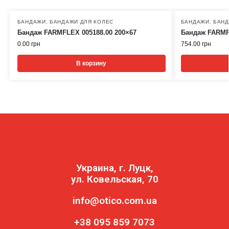
БАНДАЖИ
,
БАНДАЖИ ДЛЯ КОЛЕС
БАНДАЖИ
,
БАНД
Бандаж FARMFLEX 005188.00 200×67
Бандаж FARMF
0.00
грн
754.00
грн
В корзину
Украина, г. Луцк,
ул. Ковельская, 70
info@otico.com.ua
+38 095 859 7073