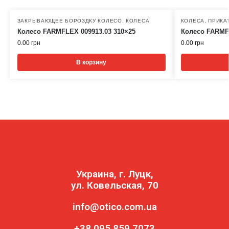
ЗАКРЫВАЮЩЕЕ БОРОЗДКУ КОЛЕСО
,
КОЛЕСА
КОЛЕСА
,
ПРИКА
Колесо FARMFLEX 009913.03 310×25
Колесо FARMFL
0.00
грн
0.00
грн
В корзину
Украина, г. Луцк,
ул. Ковельская, 70
info@otico.com.ua
+38 095 859 7073