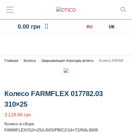
0.00
грн
RU
UK
Главная
Колеса
Закрывающее бороздку колесо
Колесо FARMFLEX 017782.03 310×25
/
/
/
Колесо FARMFLEX 017782.03
310×25
3 128.84
грн
Колесо в сборе
FARMFLEX/310×25/L/60S/PB/C2/16×72/RAL9005