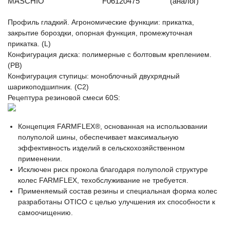
MASCHIO
F06120475
(аналог)
Профиль гладкий. Агрономические функции: прикатка,
закрытие бороздки, опорная функция, промежуточная
прикатка. (L)
Конфигурация диска: полимерные с болтовым креплением.
(PB)
Конфигурация ступицы: моноблочный двухрядный
шарикоподшипник. (C2)
Рецептура резиновой смеси 60S:
Концепция FARMFLEX®, основанная на использовании
полуполой шины, обеспечивает максимальную
эффективность изделий в сельскохозяйственном
применении.
Исключен риск прокола благодаря полуполой структуре
колес FARMFLEX, техобслуживание не требуется.
Применяемый состав резины и специальная форма колес
разработаны OTICO с целью улучшения их способности к
самоочищению.