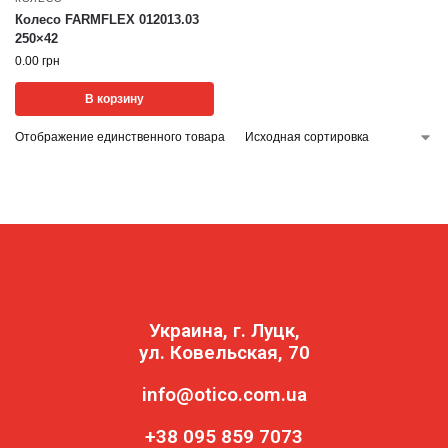
Колесо FARMFLEX 012013.03
250×42
0.00
грн
В корзину
Отображение единственного товара
Украина, г. Луцк,
ул. Ковельская, 70
info@otico.com.ua
+38 095 859 7073