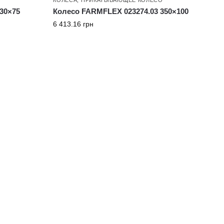
30×75
Колесо FARMFLEX 023274.03 350×100
6 413.16
грн