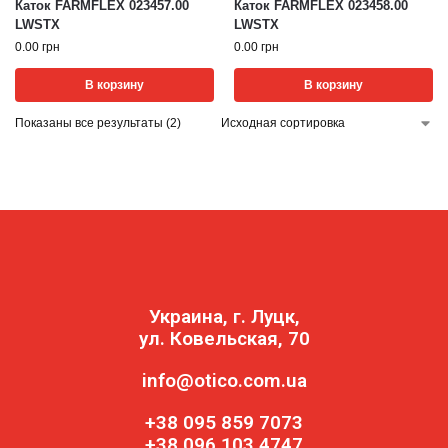
Каток FARMFLEX 023457.00
Каток FARMFLEX 023458.00
LWSTX
LWSTX
0.00
грн
0.00
грн
В корзину
В корзину
Показаны все результаты (2)
Украина, г. Луцк,
ул. Ковельская, 70
info@otico.com.ua
+38 095 859 7073
+38 096 103 4747